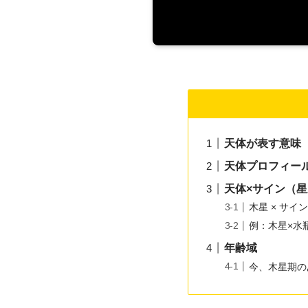
天体が表す意味
天体プロフィー
天体×サイン（
木星 × サイ
例：木星×水
年齢域
今、木星期の