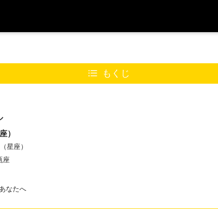
もくじ
ル
星座）
ン（星座）
瓶座
あなたへ